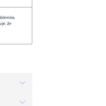
roblemów,
uje, że