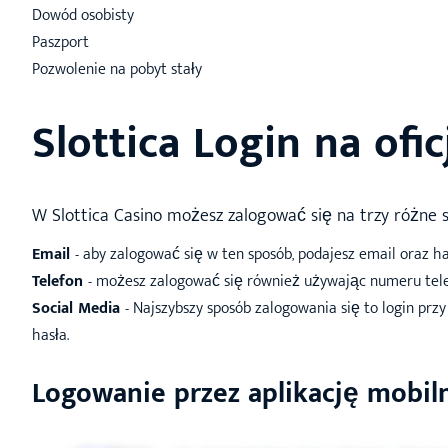
Dowód osobisty
Paszport
Pozwolenie na pobyt stały
Slottica Login na ofi
W Slottica Casino możesz zalogować się na trzy różne sp
Email
- aby zalogować się w ten sposób, podajesz email oraz hasł
Telefon
- możesz zalogować się również używając numeru telef
Social Media
- Najszybszy sposób zalogowania się to login pr
hasła.
Logowanie przez aplikację mobiln