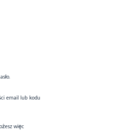
asło.
ści email lub kodu
możesz więc