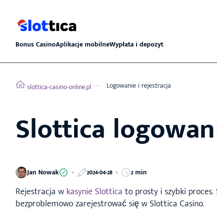
Bonus Casino
Aplikacje mobilne
Wypłata i depozyt
Logowanie i rejestracja
slottica-casino-online.pl
Slottica
logowani
Jan Nowak
2024-04-28
2 min
Rejestracja w
kasynie Slottica
to prosty i szybki proces
bezproblemowo zarejestrować się w Slottica Casino.