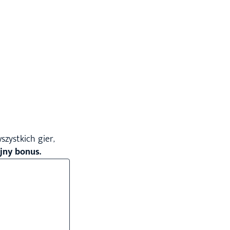
szystkich gier,
jny bonus.