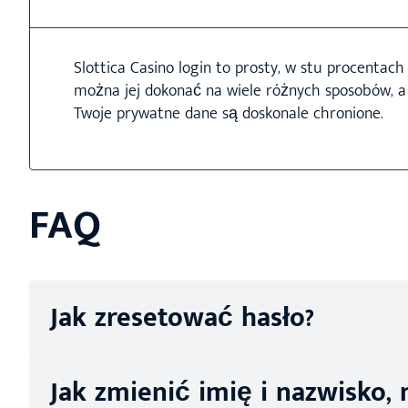
Slottica Casino login to prosty, w stu procenta
można jej dokonać na wiele różnych sposobów, a f
Twoje prywatne dane są doskonale chronione.
FAQ
Jak zresetować hasło?
Jak zmienić imię i nazwisko, 