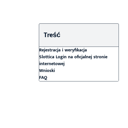
Treść
Rejestracja i weryfikacja
Slottica Login na oficjalnej stronie
internetowej
Wnioski
FAQ