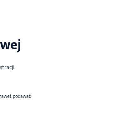
owej
tracji:
z nawet podawać