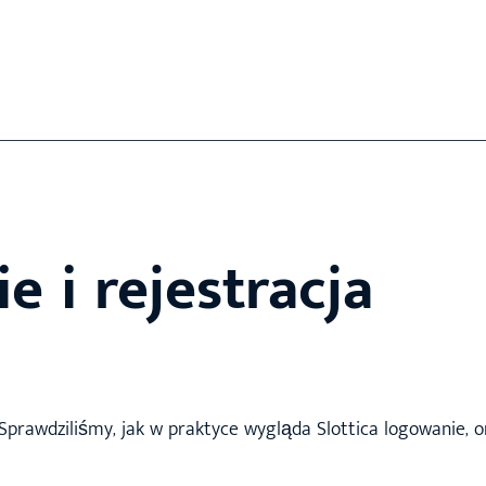
e i rejestracja
. Sprawdziliśmy, jak w praktyce wygląda Slottica logowanie,