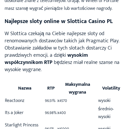
doskonale znane z teleturniejów. Grając w Wheel of Fortune
masz szansę wygrać pieniądze lub wartościowe nagrody.
Najlepsze sloty online w Slottica Casino PL
W Slottica czekają na Ciebie najlepsze sloty od
renomowanych dostawców takich jak Pragmatic Play.
Obstawianie zakładów w tych slotach dostarczy Ci
prawdziwych emocji, a dzięki
wysokim
współczynnikom RTP
będziesz miał realne szanse na
wysokie wygrane.
Maksymalna
Nazwa
RTP
Volatility
wygrana
Reactoonz
96.51%
x4570
wysoki
średnio-
Its a Joker
96.98%
x400
wysoki
Starlight Princess
96.5%
x15000
wysoki