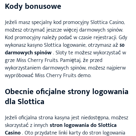
Kody bonusowe
Jeżeli masz specjalny kod promocyjny Slottica Casino,
możesz otrzymać jeszcze więcej darmowych spinów.
Kod promocyjny należy podać w czasie rejestracji. Gdy
wykonasz kasyno Slottica logowanie, otrzymasz aż
50
darmowych spinów
. Sloty te możesz wykorzystać w
grze Miss Cherry Fruits. Pamiętaj, że przed
wykorzystaniem darmowych spinów, możesz najpierw
wypróbować Miss Cherry Fruits demo.
Obecnie oficjalne strony logowania
dla Slottica
Jeżeli oficjalna strona kasyna jest niedostępna, możesz
skorzystać z innych
stron logowania do Slottica
Casino
. Oto przydatne linki karty do stron logowania