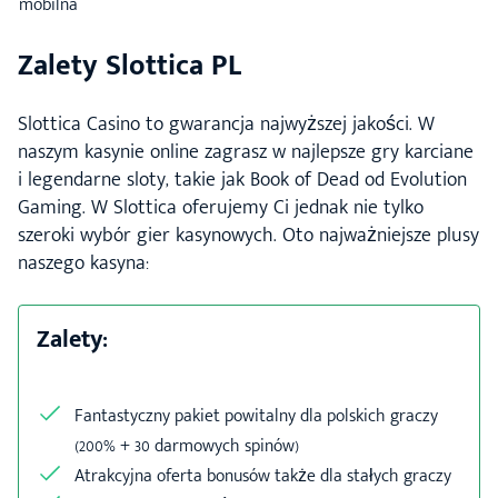
mobilna
Zalety Slottica PL
Slottica Casino to gwarancja najwyższej jakości. W
naszym kasynie online zagrasz w najlepsze gry karciane
i legendarne sloty, takie jak Book of Dead od Evolution
Gaming. W Slottica oferujemy Ci jednak nie tylko
szeroki wybór gier kasynowych. Oto najważniejsze plusy
naszego kasyna:
Zalety:
Fantastyczny pakiet powitalny dla polskich graczy
(200% + 30 darmowych spinów)
Atrakcyjna oferta bonusów także dla stałych graczy