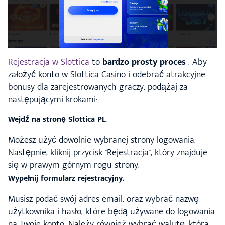
Rejestracja w Slottica
to
bardzo prosty proces
. Aby
założyć konto w Slottica Casino i odebrać atrakcyjne
bonusy dla zarejestrowanych graczy, podążaj za
następującymi krokami:
Wejdź na stronę Slottica PL.
Możesz użyć dowolnie wybranej strony logowania.
Następnie, kliknij przycisk "Rejestracja", który znajduje
się w prawym górnym rogu strony.
Wypełnij formularz rejestracyjny.
Musisz podać swój adres email, oraz wybrać nazwę
użytkownika i hasło, które będą używane do logowania
na Twoje konto. Należy również wybrać walutę, która