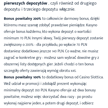
pierwszych depozytów
, czyli również od drugiego
depozytu i trzeciego depozytu włącznie.
Bonus powitalny 200%
to całkowicie darmowy bonus, dzięki
któremu masz szansę zdobyć prawdziwe pieniądze. Kasyno
oferuje bonus każdemu, kto wykona depozyt o wartości
minimum 70 PLN. Innymi słowy, Twój pierwszy depozyt zostanie
zwiększony o 200% - dla przykładu, po wpłacie 70 PLN
dostaniesz dodatkowo jeszcze 140 PLN. Co ważne, nie musisz
zagrać w konkretne gry - możesz sam wybrać dowolne gry z
obszernej listy dostępnych gier. Jeżeli chodzi o ten bonus
szczegóły oferty zawierają wymóg obrotu x45.
Bonus powitalny 100%
to dodatkowy bonus od Casino Slottica.
Weź udział w promocji i zdobądź prezent wykonując
minimalny depozyt 350 PLN. Kasyno oferuje aż dwa bonusy
powitalne, możesz więc skorzystać dwa razy - po prostu
wykonaj najpierw jeden, a potem drugi depozyt, i odbierz