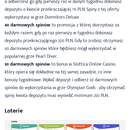
a odbierzesz go gdy pierwszy raz w danym tygodniu dokonasz
depozytu o kwocie przekraczającej 70 PLN. Spiny z tej oferty
wykorzystasz w grze Domnitors Deluxe.
40 darmowych spinów
to promocja, z której skorzystasz za
każdym razem, gdy po raz pierwszy w tygodniu dokonasz
depozytu przekraczającego 200 PLN. Gdy to zrobisz, otrzymasz
40 darmowych spinów, które będziesz mógł wykorzystać w
popularnej grze Pearl Diver.
50 darmowych spinów
to bonus w Slottica Online Casino,
który opiera się dokładnie na tej samej zasadzie, co inne
bonusy tygodniowe. Wpłać depozyt i odbierz 50 darmowych
spinów do wykorzystania w grze Olympian Gods - aby otrzymać
spiny, kwota depozytu musi wynieść minimum 250 PLN.
Loterie