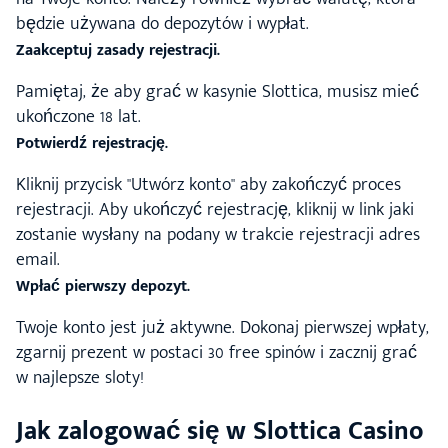
będzie używana do depozytów i wypłat.
Zaakceptuj zasady rejestracji.
Pamiętaj, że aby grać w kasynie Slottica, musisz mieć
ukończone 18 lat.
Potwierdź rejestrację.
Kliknij przycisk "Utwórz konto" aby zakończyć proces
rejestracji. Aby ukończyć rejestrację, kliknij w link jaki
zostanie wysłany na podany w trakcie rejestracji adres
email.
Wpłać pierwszy depozyt.
Twoje konto jest już aktywne. Dokonaj pierwszej wpłaty,
zgarnij prezent w postaci 30 free spinów i zacznij grać
w najlepsze sloty!
Jak zalogować się w Slottica Casino