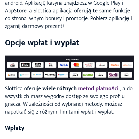
android. Aplikację kasyna znajdziesz w Google Play i
AppStore, a Slottica aplikacja oferują te same funkcje
co strona, w tym bonusy i promocje. Pobierz aplikację i
zgarnij darmowy prezent!
Opcje wpłat i wypłat
Slottica oferuje
wiele różnych
metod płatności
, a do
wszystkich masz wygodny dostęp ze swojego profilu
gracza. W zależności od wybranej metody, możesz
napotkać się z różnymi limitami wpłat i wypłat.
Wpłaty