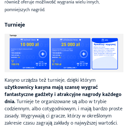
również oferuje możliwość wygrania wielu innych,
pomniejszych nagród.
Turnieje
Kasyno urządza też turnieje, dzięki którym
użytkownicy kasyna mają szansę wygrać
fantastyczne gadżety i atrakcyjne nagrody każdego
dnia.
Turnieje te organizowane są albo w trybie
codziennym, albo cotygodniowym, i mają bardzo proste
zasady. Wygrywają ci gracze, którzy w określonym
zakresie czasu zagrają zakłady o najwyższej wartości.