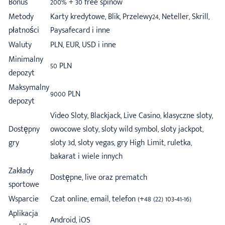
Bonus
200% + 30 free spinów
Metody
Karty kredytowe, Blik, Przelewy24, Neteller, Skrill,
płatności
Paysafecard i inne
Waluty
PLN, EUR, USD i inne
Minimalny
50 PLN
depozyt
Maksymalny
9000 PLN
depozyt
Video Sloty, Blackjack, Live Casino, klasyczne sloty,
Dostępny
owocowe sloty, sloty wild symbol, sloty jackpot,
gry
sloty 3d, sloty vegas, gry High Limit, ruletka,
bakarat i wiele innych
Zakłady
Dostępne, live oraz prematch
sportowe
Wsparcie
Czat online, email, telefon (+48 (22) 103-41-16)
Aplikacja
Android, iOS