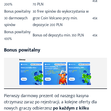
45x
200%
70 PLN
Bonus powitalny
30 free spinów do wykorzystania w
30 darmowych
grze Coin Volcano przy min.
45x
spinów
depozycie 200 PLN
Bonus powitalny
Bonus od depozytu min. 350 PLN
45x
100%
Bonus powitalny
Pierwszy darmowy prezent od naszego kasyna
otrzymasz zaraz po rejestracji, a kolejne oferty dla
nowych graczy odbierzesz
po każdym z kilku